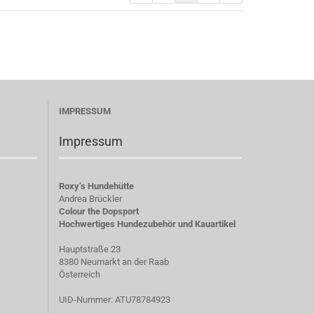
)
IMPRESSUM
Impressum
Roxy‘s Hundehütte
Andrea Brückler
Colour the Dopsport
Hochwertiges Hundezubehör und Kauartikel
Hauptstraße 23
8380 Neumarkt an der Raab
Österreich
UID-Nummer: ATU78784923