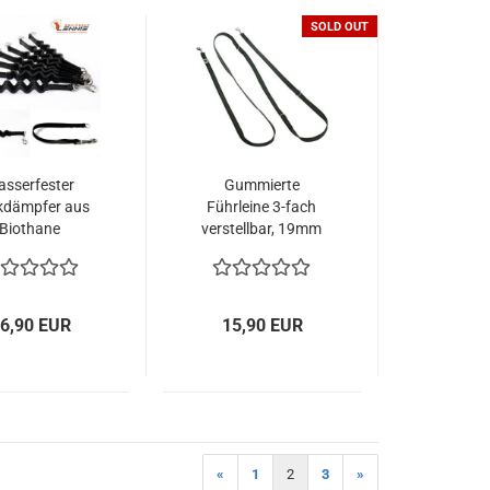
SOLD OUT
sserfester
Gummierte
kdämpfer aus
Führleine 3-fach
Biothane
verstellbar, 19mm
6,90 EUR
15,90 EUR
«
1
2
3
»