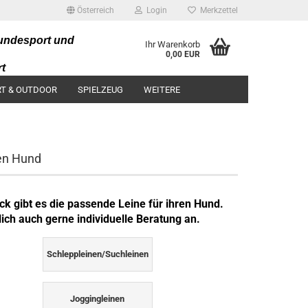
Österreich
Login
Merkzettel
undesport und
Ihr Warenkorb
0,00 EUR
t
artikel
T & OUTDOOR
SPIELZEUG
WEITERE
ren Hund
k gibt es die passende Leine für ihren Hund.
lich auch gerne individuelle Beratung an.
Schleppleinen/Suchleinen
Joggingleinen