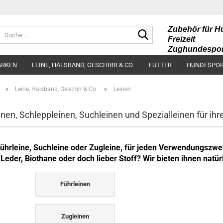
Zubehör für H
Suche...
Freizeit
Zughundespor
Futter und Kau
RKEN
LEINE, HALSBAND, GESCHIRR & CO.
FUTTER
HUNDESPOR
»
»
Leine, Halsband, Geschirr & Co.
Leinen
inen, Schleppleinen, Suchleinen und Spezialleinen für ih
ührleine, Suchleine oder Zugleine, für jeden Verwendungszwec
Leder, Biothane oder doch lieber Stoff? Wir bieten ihnen natür
Führleinen
Zugleinen