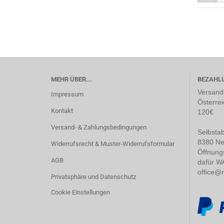
MEHR ÜBER...
BEZAHL
Versandk
Impressum
Österrei
Kontakt
120€
Versand- & Zahlungsbedingungen
Selbstab
8380 Ne
Widerrufsrecht & Muster-Widerrufsformular
Öffnung
AGB
dafür W
office@
Privatsphäre und Datenschutz
Cookie Einstellungen