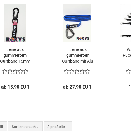
Leine aus
Leine aus
Wa
gummiertem
gummiertem
Ruc
Gurtband 15mm
Gurtband mit Alu-
mit Alukarabiner
Sicherheitskarabiner
ab 15,90 EUR
ab 27,90 EUR
1
Sortieren nach
pro Seite
Sortieren nach
8 pro Seite