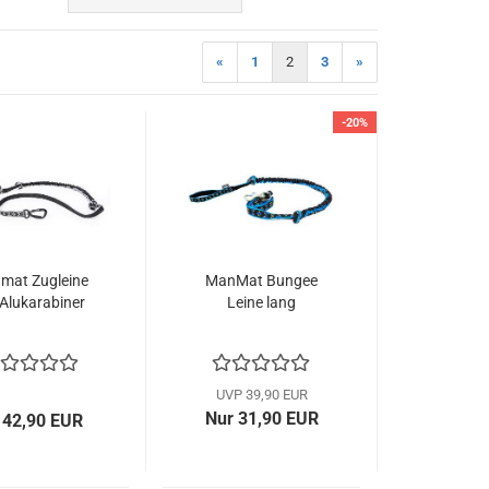
«
1
2
3
»
-20%
mat Zugleine
ManMat Bungee
 Alukarabiner
Leine lang
UVP 39,90 EUR
Nur 31,90 EUR
 42,90 EUR