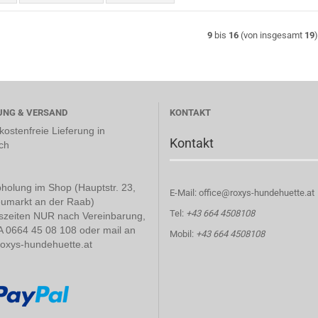
9
bis
16
(von insgesamt
19
UNG & VERSAND
KONTAKT
ostenfreie Lieferung in
Kontakt
ch
holung im Shop (Hauptstr. 23,
E-Mail: office@roxys-hundehuette.at
umarkt an der Raab)
Tel:
+43 664 4508108
szeiten NUR nach Vereinbarung,
A 0664 45 08 108 oder mail an
Mobil:
+43 664 4508108
roxys-hundehuette.at