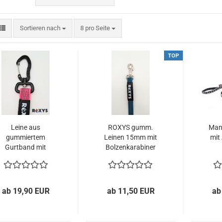
Sortieren nach
pro Seite
Sortieren nach
8 pro Seite
TOP
Leine aus
ROXYS gumm.
Man
gummiertem
Leinen 15mm mit
mit
Gurtband mit
Bolzenkarabiner
Alukarabiner
ab 19,90 EUR
ab 11,50 EUR
ab