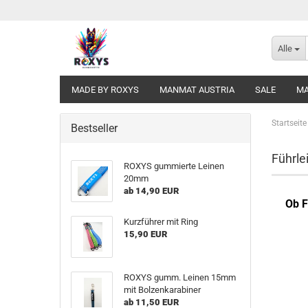
Alle
MADE BY ROXYS
MANMAT AUSTRIA
SALE
MA
Startseite
Bestseller
Führle
ROXYS gummierte Leinen
20mm
ab 14,90 EUR
Ob F
Kurzführer mit Ring
15,90 EUR
ROXYS gumm. Leinen 15mm
mit Bolzenkarabiner
ab 11,50 EUR