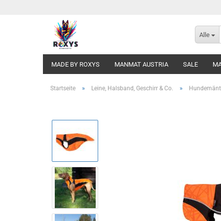
Alle
MADE BY ROXYS
MANMAT AUSTRIA
SALE
MA
»
»
Startseite
Leine, Halsband, Geschirr & Co.
Hundemänt