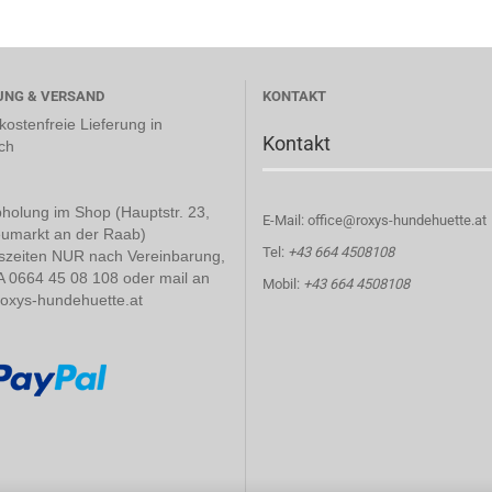
UNG & VERSAND
KONTAKT
ostenfreie Lieferung in
Kontakt
ch
holung im Shop (Hauptstr. 23,
E-Mail: office@roxys-hundehuette.at
umarkt an der Raab)
Tel:
+43 664 4508108
szeiten NUR nach Vereinbarung,
A 0664 45 08 108 oder mail an
Mobil:
+43 664 4508108
roxys-hundehuette.at