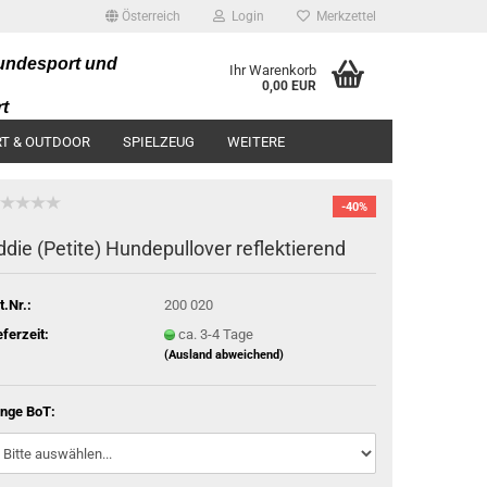
Österreich
Login
Merkzettel
undesport und
Ihr Warenkorb
0,00 EUR
t
artikel
T & OUTDOOR
SPIELZEUG
WEITERE
-40%
ddie (Petite) Hundepullover reflektierend
t.Nr.:
200 020
eferzeit:
ca. 3-4 Tage
(Ausland abweichend)
nge BoT: