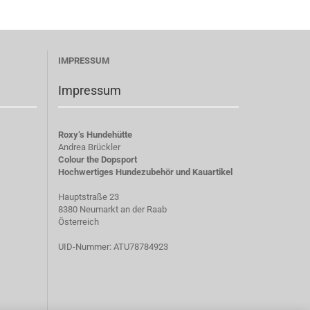
IMPRESSUM
Impressum
Roxy‘s Hundehütte
Andrea Brückler
Colour the Dopsport
Hochwertiges Hundezubehör und Kauartikel
Hauptstraße 23
8380 Neumarkt an der Raab
Österreich
UID-Nummer: ATU78784923