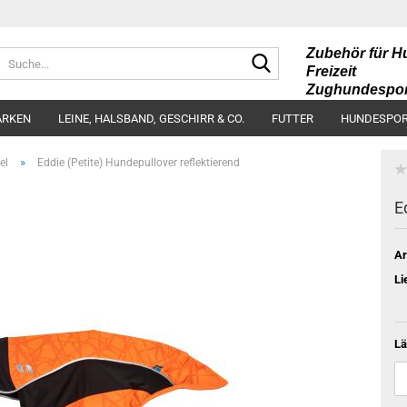
Zubehör für H
Suche...
Freizeit
Zughundespor
Futter und Kau
RKEN
LEINE, HALSBAND, GESCHIRR & CO.
FUTTER
HUNDESPOR
»
el
Eddie (Petite) Hundepullover reflektierend
E
Ar
Li
Lä