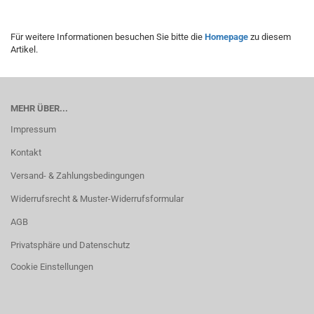
Für weitere Informationen besuchen Sie bitte die
Homepage
zu diesem
Artikel.
MEHR ÜBER...
Impressum
Kontakt
Versand- & Zahlungsbedingungen
Widerrufsrecht & Muster-Widerrufsformular
AGB
Privatsphäre und Datenschutz
Cookie Einstellungen