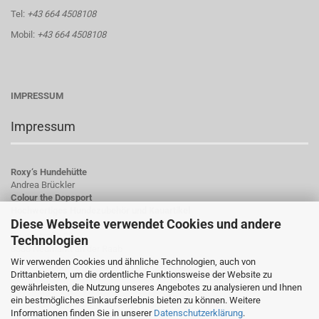
Tel:
+43 664 4508108
Mobil:
+43 664 4508108
IMPRESSUM
Impressum
Roxy‘s Hundehütte
Andrea Brückler
Colour the Dopsport
Hochwertiges Hundezubehör und Kauartikel
Diese Webseite verwendet Cookies und andere
Hauptstraße 23
Technologien
8380 Neumarkt an der Raab
Wir verwenden Cookies und ähnliche Technologien, auch von
Österreich
Drittanbietern, um die ordentliche Funktionsweise der Website zu
gewährleisten, die Nutzung unseres Angebotes zu analysieren und Ihnen
UID-Nummer: ATU78784923
ein bestmögliches Einkaufserlebnis bieten zu können. Weitere
Informationen finden Sie in unserer
Datenschutzerklärung
.