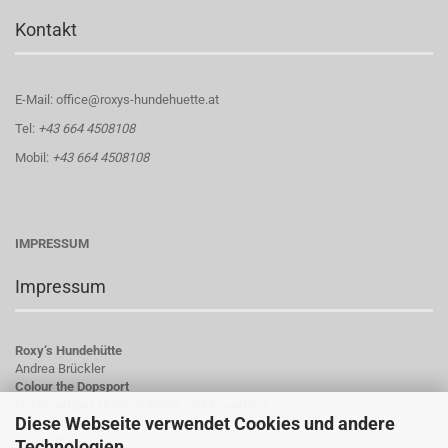
Kontakt
E-Mail: office@roxys-hundehuette.at
Tel:
+43 664 4508108
Mobil:
+43 664 4508108
IMPRESSUM
Impressum
Roxy‘s Hundehütte
Andrea Brückler
Colour the Dopsport
Hochwertiges Hundezubehör und Kauartikel
Diese Webseite verwendet Cookies und andere
Hauptstraße 23
Technologien