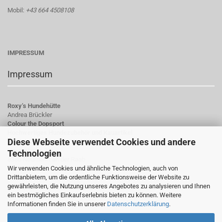
Mobil:
+43 664 4508108
IMPRESSUM
Impressum
Roxy‘s Hundehütte
Andrea Brückler
Colour the Dopsport
Hochwertiges Hundezubehör und Kauartikel
Diese Webseite verwendet Cookies und andere
Hauptstraße 23
Technologien
8380 Neumarkt an der Raab
Wir verwenden Cookies und ähnliche Technologien, auch von
Österreich
Drittanbietern, um die ordentliche Funktionsweise der Website zu
gewährleisten, die Nutzung unseres Angebotes zu analysieren und Ihnen
UID-Nummer: ATU78784923
ein bestmögliches Einkaufserlebnis bieten zu können. Weitere
Informationen finden Sie in unserer
Datenschutzerklärung
.