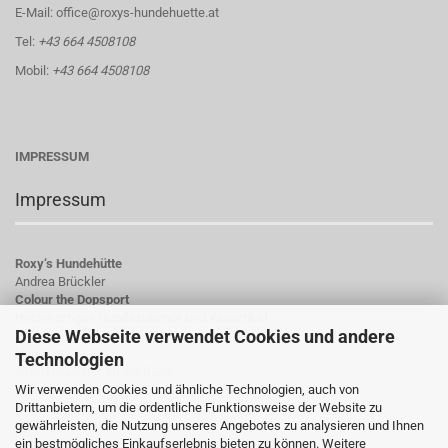
E-Mail: office@roxys-hundehuette.at
Tel:
+43 664 4508108
Mobil:
+43 664 4508108
IMPRESSUM
Impressum
Roxy‘s Hundehütte
Andrea Brückler
Colour the Dopsport
Hochwertiges Hundezubehör und Kauartikel
Diese Webseite verwendet Cookies und andere
Hauptstraße 23
Technologien
8380 Neumarkt an der Raab
Wir verwenden Cookies und ähnliche Technologien, auch von
Österreich
Drittanbietern, um die ordentliche Funktionsweise der Website zu
gewährleisten, die Nutzung unseres Angebotes zu analysieren und Ihnen
UID-Nummer: ATU78784923
ein bestmögliches Einkaufserlebnis bieten zu können. Weitere