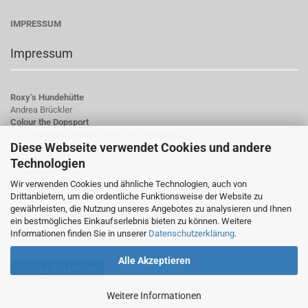
IMPRESSUM
Impressum
Roxy‘s Hundehütte
Andrea Brückler
Colour the Dopsport
Hochwertiges Hundezubehör und Kauartikel
Diese Webseite verwendet Cookies und andere
Hauptstraße 23
Technologien
8380 Neumarkt an der Raab
Wir verwenden Cookies und ähnliche Technologien, auch von
Österreich
Drittanbietern, um die ordentliche Funktionsweise der Website zu
gewährleisten, die Nutzung unseres Angebotes zu analysieren und Ihnen
UID-Nummer: ATU78784923
ein bestmögliches Einkaufserlebnis bieten zu können. Weitere
Informationen finden Sie in unserer
Datenschutzerklärung
.
Alle Akzeptieren
Vertrag widerrufen
Weitere Informationen
Webshop erstellen
mit Gambio.de © 2026