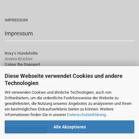
IMPRESSUM
Impressum
Roxy‘s Hundehütte
Andrea Brückler
Colour the Dopsport
Hochwertiges Hundezubehör und Kauartikel
Diese Webseite verwendet Cookies und andere
Hauptstraße 23
Technologien
8380 Neumarkt an der Raab
Wir verwenden Cookies und ähnliche Technologien, auch von
Österreich
Drittanbietern, um die ordentliche Funktionsweise der Website zu
gewährleisten, die Nutzung unseres Angebotes zu analysieren und Ihnen
UID-Nummer: ATU78784923
ein bestmögliches Einkaufserlebnis bieten zu können. Weitere
Informationen finden Sie in unserer
Datenschutzerklärung
.
Alle Akzeptieren
Vertrag widerrufen