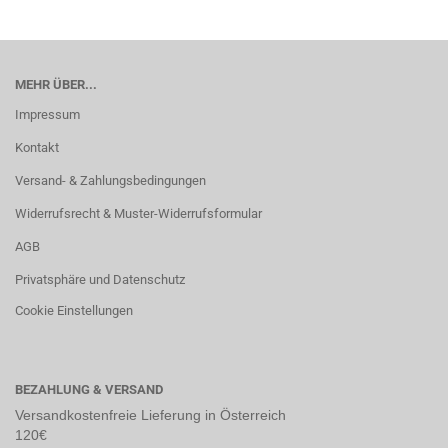
MEHR ÜBER...
Impressum
Kontakt
Versand- & Zahlungsbedingungen
Widerrufsrecht & Muster-Widerrufsformular
AGB
Privatsphäre und Datenschutz
Cookie Einstellungen
BEZAHLUNG & VERSAND
Versandkostenfreie Lieferung in Österreich
120€