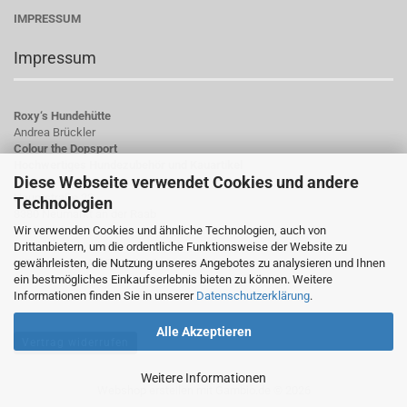
IMPRESSUM
Impressum
Roxy‘s Hundehütte
Andrea Brückler
Colour the Dopsport
Hochwertiges Hundezubehör und Kauartikel
Diese Webseite verwendet Cookies und andere
Hauptstraße 23
Technologien
8380 Neumarkt an der Raab
Wir verwenden Cookies und ähnliche Technologien, auch von
Österreich
Drittanbietern, um die ordentliche Funktionsweise der Website zu
gewährleisten, die Nutzung unseres Angebotes zu analysieren und Ihnen
UID-Nummer: ATU78784923
ein bestmögliches Einkaufserlebnis bieten zu können. Weitere
Informationen finden Sie in unserer
Datenschutzerklärung
.
Alle Akzeptieren
Vertrag widerrufen
Weitere Informationen
Webshop erstellen
mit Gambio.de © 2026