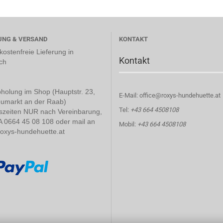
UNG & VERSAND
KONTAKT
ostenfreie Lieferung in
Kontakt
ch
holung im Shop (Hauptstr. 23,
E-Mail: office@roxys-hundehuette.at
umarkt an der Raab)
Tel:
+43 664 4508108
szeiten NUR nach Vereinbarung,
A 0664 45 08 108 oder mail an
Mobil:
+43 664 4508108
roxys-hundehuette.at