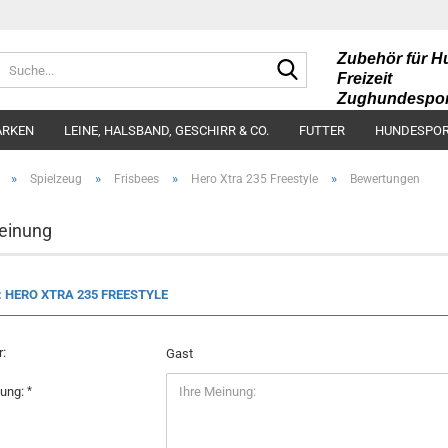
Zubehör für H
Suche...
Freizeit
Zughundespor
Futter und Kau
RKEN
LEINE, HALSBAND, GESCHIRR & CO.
FUTTER
HUNDESPOR
»
»
»
»
Spielzeug
Frisbees
Hero Xtra 235 Freestyle
Bewertungen
einung
: HERO XTRA 235 FREESTYLE
:
Gast
nung: