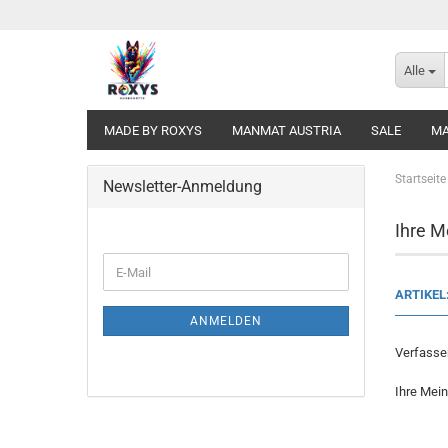
Alle
MADE BY ROXYS
MANMAT AUSTRIA
SALE
MA
Startseite
Newsletter-Anmeldung
Ihre M
WEITER
E-
ZUR
Mail
ARTIKEL
NEWSLETTER-
ANMELDUNG
ANMELDEN
Verfasser
Ihre Mei