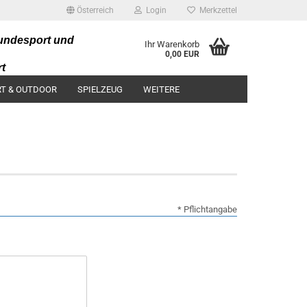
Österreich
Login
Merkzettel
undesport und
Ihr Warenkorb
0,00 EUR
t
artikel
T & OUTDOOR
SPIELZEUG
WEITERE
* Pflichtangabe