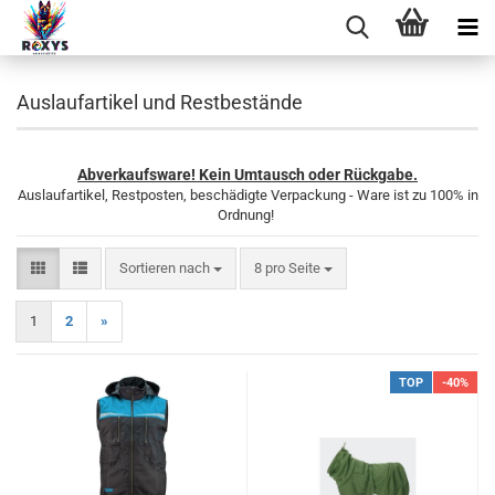
Auslaufartikel und Restbestände
Abverkaufsware! Kein Umtausch oder Rückgabe.
Auslaufartikel, Restposten, beschädigte Verpackung - Ware ist zu 100% in
Ordnung!
Sortieren nach
pro Seite
Sortieren nach
8 pro Seite
1
2
»
TOP
-40%