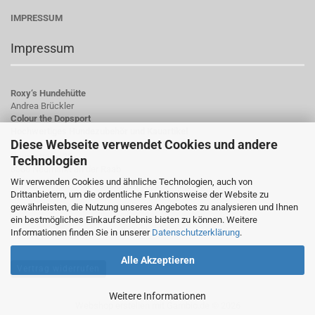
IMPRESSUM
Impressum
Roxy‘s Hundehütte
Andrea Brückler
Colour the Dopsport
Hochwertiges Hundezubehör und Kauartikel
Diese Webseite verwendet Cookies und andere
Hauptstraße 23
Technologien
8380 Neumarkt an der Raab
Wir verwenden Cookies und ähnliche Technologien, auch von
Österreich
Drittanbietern, um die ordentliche Funktionsweise der Website zu
gewährleisten, die Nutzung unseres Angebotes zu analysieren und Ihnen
UID-Nummer: ATU78784923
ein bestmögliches Einkaufserlebnis bieten zu können. Weitere
Informationen finden Sie in unserer
Datenschutzerklärung
.
Alle Akzeptieren
Vertrag widerrufen
Weitere Informationen
Webshop erstellen
mit Gambio.de © 2026