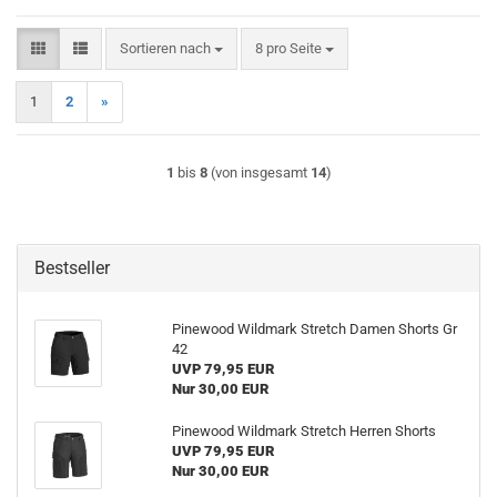
Sortieren nach
pro Seite
Sortieren nach
8 pro Seite
1
2
»
1
bis
8
(von insgesamt
14
)
Bestseller
Pinewood Wildmark Stretch Damen Shorts Gr
42
UVP 79,95 EUR
Nur 30,00 EUR
Pinewood Wildmark Stretch Herren Shorts
UVP 79,95 EUR
Nur 30,00 EUR